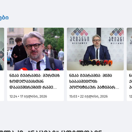
ები
ნიკა გვარამია: მურთაზ
ნიკა გვარამია: მიშა
ნ
ზოდელავასთან
სააკაშვილის
ქ
დაკავშირებით რამე
პოლიტიკურ პატიმართა
პ
განცხადება რომ
სიაში არ შეყვანას
მ
12:24 • 17 ივლისი, 2026
15:03 • 22 ივლისი, 2026
1
,
ყოფილიყო საჭირო,
გამართლება არ აქვს
გ
გააკეთებდა ოჯახი
და ვერც ექნება. მძიმე
"
სხვისი დახმარების
შეცდომა მგონია და
წ
გარეშე, არაა საჭირო
იმედი მაქვს,
ც
პოლიტიკური
გამოსწორდება
სარჩულის მიკერება