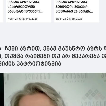
თამარ ზოდელავა:
თამარ ზოდელავა:
საქართველოში
ზუგდიდის მთავარ
განხორციელებულ
მოედანზე 26 მაისის
რეფორმებს, როგორც
ღონისძიებების ბოლო
7:08 • 29 აპრილი, 2026
8:01 • 25 მაისი, 2026
წარმატებულ მოდელს,
მოსამზადებელი
მსოფლიო ბანკი სხვა
სამუშაოები
ქვეყნებს გაუზიარებს
მიმდინარეობს
იმისთვის, რომ ხვალ 11
საათიდან
განსაკუთრებულად
ა: ჩემი აზრით, ენამ გაუსწრო აზრს 
დავხვდეთ სტუმრებს და
ერთად აღვნიშნოთ ეს
, თუმცა რაიმეში თუ არ მეპარება ე
მნიშვნელოვანი დღე
მიძის პატრიოტიზმია