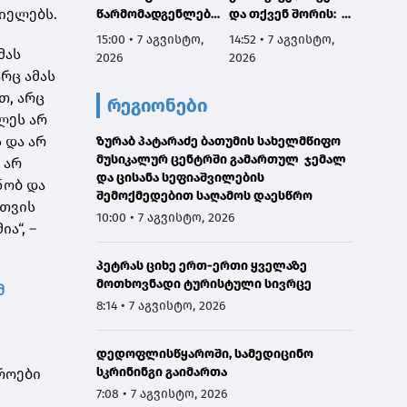
იელებს.
წარმომადგენლები
და თქვენ შორის:
გაიმყა
საუბრობენ ისეთ
ჩვენ
როგორ
15:00 • 7 აგვისტო,
14:52 • 7 აგვისტო,
12:56 •
საკითხებზე,
განვითარებასა და
ეკონომ
მას
2026
2026
2026
რომელთა არსი ან
შედეგებზე
გეოპო
რც ამას
სათანადოდ ვერ
ვსაუბრობთ, თქვენ
როლს
თ, არც
რეგიონები
გაუგიათ, ან
კი - პროტესტსა და
დღევა
ილეს არ
საზოგადოებას
დესტრუქციაზე
საერთ
ს და არ
შეგნებულად
ზურაბ პატარაძე ბათუმის სახელმწიფო
მსოფ
აწვდიან არასწორ
მუსიკალურ ცენტრში გამართულ ჯემალ
წესრი
 არ
ინფორმაციას"
და ცისანა სეფიაშვილების
ნობ და
შემოქმედებით საღამოს დაესწრო
სთვის
10:00 • 7 აგვისტო, 2026
ა“, –
პეტრას ციხე ერთ-ერთი ყველაზე
მოთხოვნადი ტურისტული სივრცე
მ
8:14 • 7 აგვისტო, 2026
დედოფლისწყაროში, სამედიცინო
სკრინინგი გაიმართა
როები
7:08 • 7 აგვისტო, 2026