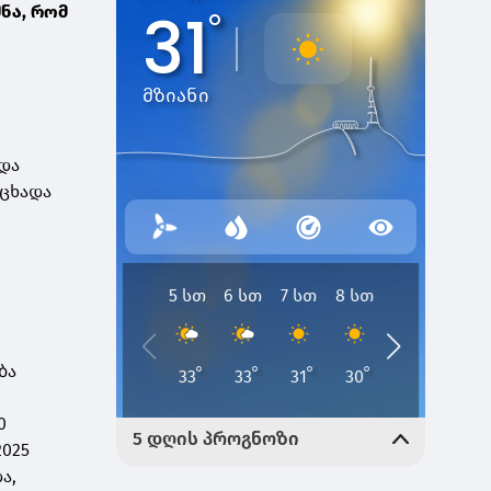
ნა, რომ
და
აცხადა
ლ
ბა
0
2025
ა,