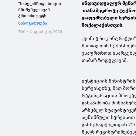
ინდივიდუალურ მეწარ
"სახელმწიფოსთვის
მნიშვნელოვან
თანამედროვე ტექნო
პრიორიტეტს
დაფუძნებული სერვის
საქართველოს ტყეების,
საზოგადოება
მოქალაქისთვის.
განსაკუთრებით კი
7:20 • 4 აგვისტო, 2026
დეგრადირებული
„გონიერი კონტრაქტი“
ტყეების აღდგენა
მსოფლიოს ნებისმიერ
წარმოადგენს"
უსაფრთხოდ ისარგებლო
თამარ ზოდელავამ.
იუსტიციის მინისტრის
სერვისებზე, მათ შორ
რეგისტრაციის პროცედ
განაპირობა მომსახურ
არსებულ სტატისტიკურ
აღნიშნული სერვისით 
განმცხადებლიდან 21 
წელს რეგისტრირებული