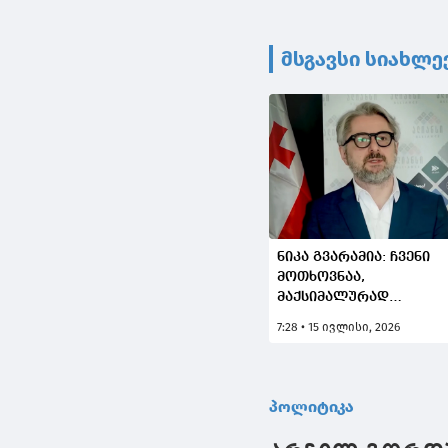
მსგავსი სიახლე
ნიკა გვარამია: ჩვენი
მოთხოვნაა,
მაქსიმალურად
მოვიახლოვოთ ის,
7:28 • 15 ივლისი, 2026
რასაც ჰქვია არჩევნები
რაზეც ირაკლი
კობახიძემ მითხრა,
დაგიჭერო - ჩვენ უნდა
პოლიტიკა
გვეყოს მოთმინება