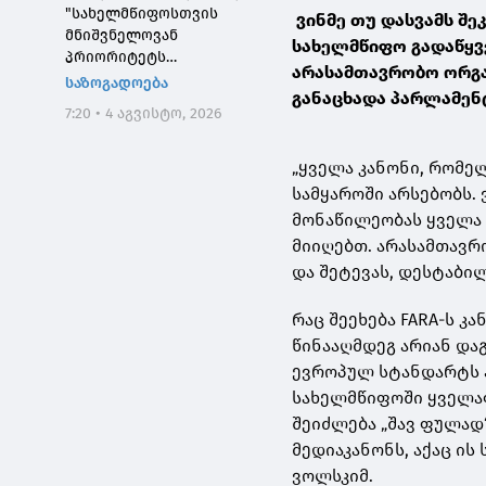
"სახელმწიფოსთვის
ვინმე თუ დასვამს შე
მნიშვნელოვან
სახელმწიფო გადაწყვე
პრიორიტეტს
არასამთავრობო ორგა
საქართველოს ტყეების,
საზოგადოება
განაცხადა პარლამენ
განსაკუთრებით კი
7:20 • 4 აგვისტო, 2026
დეგრადირებული
ტყეების აღდგენა
წარმოადგენს"
„ყველა კანონი, რომე
სამყაროში არსებობს. 
მონაწილეობას ყველა 
მიიღებთ. არასამთავრ
და შეტევას, დესტაბილ
რაც შეეხება FARA-ს კ
წინააღმდეგ არიან და
ევროპულ სტანდარტს ა
სახელმწიფოში ყველაფ
შეიძლება „შავ ფულად“
მედიაკანონს, აქაც ის
ვოლსკიმ.