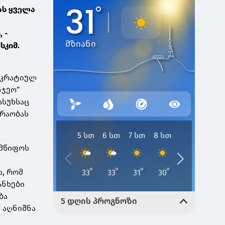
ას ყველა
 -
სკიმ.
ოკრატიულ
ნჯეო“
ასუხსაც
ძრაობას
ლმწიფოს
ს, რომ
ანხები
ბა
- აღნიშნა