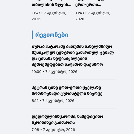
თბილისის ზღვის
ერთ-ერთი
განახლ
მიმდებარე
პირველი ქვეყანა,
ისტორ
11:47 • 7 აგვისტო,
11:43 • 7 აგვისტო,
11:40 •
ტერიტორიაზე
რომელიც
მემკვ
2026
2026
2026
დასუფთავების
მედიკამენტ
შენარჩ
აქცია გაიმართა
ჯივინოსტატს
თანამ
რეგიონები
შეიძენს და
ურბან
სახელმწიფო
გარემო
ზურაბ პატარაძე ბათუმის სახელმწიფო
პროგრამაში
და მნ
მუსიკალურ ცენტრში გამართულ ჯემალ
დანერგავს
ინვესტ
და ცისანა სეფიაშვილების
თბილი
შემოქმედებით საღამოს დაესწრო
მომავ
10:00 • 7 აგვისტო, 2026
პეტრას ციხე ერთ-ერთი ყველაზე
მოთხოვნადი ტურისტული სივრცე
8:14 • 7 აგვისტო, 2026
დედოფლისწყაროში, სამედიცინო
სკრინინგი გაიმართა
7:08 • 7 აგვისტო, 2026