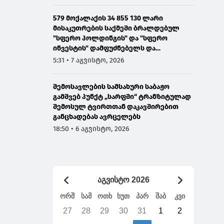
579 მოქალაქის 34 855 130 ლარი
მისაკუთრების საქმეში ბრალდებულ
"სფერო ჰოლდინგის" და "სფერო
ინვესტის" დამფუძნებელს და
თანამშრომელს 12 და 8 წლით
5:31 • 7 აგვისტო, 2026
პატიმრობა მიესაჯათ
შემოსავლების სამსახური საბაჟო
გამშვებ პუნქტ „სარფში“ ტრანზიტულად
შემოსულ ტვირთთან დაკავშირებით
განცხადებას ავრცელებს
18:50 • 6 აგვისტო, 2026
აგვისტო 2026
ორშ
სამ
ოთხ
ხუთ
პარ
შაბ
კვი
27
28
29
30
31
1
2