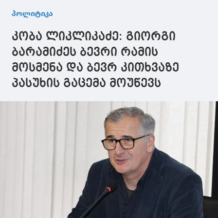
მთელი
საერთაშორისო
საქართველ
პოლიტიკა
მსოფლიოსთვის
ახალგაზრდულ
უნდა მოხდ
საქართველო
ფორუმზე სიტყვით
კობა ლიკლიკაძე: გიორგი
კვლავ გახდება
გამოვიდნენ
საყურადღებო და
ბარამიძეს ბევრი რამის
მიმზიდველი
მოსმენა და ბევრ კითხვაზე
პასუხის გაცემა მოუწევს