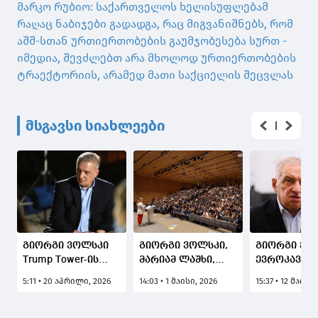
მარკო რუბიო: საქართველოს ხელისუფლებამ
რაღაც ნაბიჯები გადადგა, რაც მიგვანიშნებს, რომ
აშშ-სთან ურთიერთობების გაუმჯობესება სურთ -
იმედია, შევძლებთ არა მხოლოდ ურთიერთობების
ტრაექტორიის, არამედ მათი საქციელის შეცვლას
მსგავსი სიახლეები
გიორგი ვოლსკი
გიორგი ვოლსკი,
გიორგი ვო
Trump Tower-ის
მარიამ ლაშხი,
ევროკავში
მასშტაბურ
ზაზა ლომინაძე და
რეზოლუციე
5:11 • 20 აპრილი, 2026
14:03 • 1 მაისი, 2026
15:37 • 12 მაისი
პროექტზე:
ვარლამ
ემსახურება
არამარტო
ლიპარტელიანი
ნგრევას,
რეგიონისთვის,
ქუთაისის
რომელიც