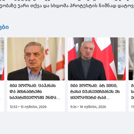
ეობაზე უარი თქვა და სხდომა პროტესტის ნიშნად დატოვ
ები
გია ვოლსკი: ცაჰკნას
გია ვოლსკი: არ ვიცი,
გ
და მისნაირებს
რასა იუკნევიჩიანეს ეს
ს
თ
საქართველოში უნდათ
ყველაფერი რამ
ე
ისეთი ხელისუფლება,
ამთქმევინა -
ქ
12:53 • 15 ივნისი, 2026
9:34 • 18 ივნისი, 2026
1
რომელიც ყველაფერზე
უკრაინელებს ეუბნება,
ც
წავა, ცალ ფეხზე
თქვენს მიმართ ჩვენს
გ
დადგება და მუხლებზე
ლოიალობას ომში
უ
დაიჩოქებს
ჩართულობა
ფ
განაპირობებსო
დ