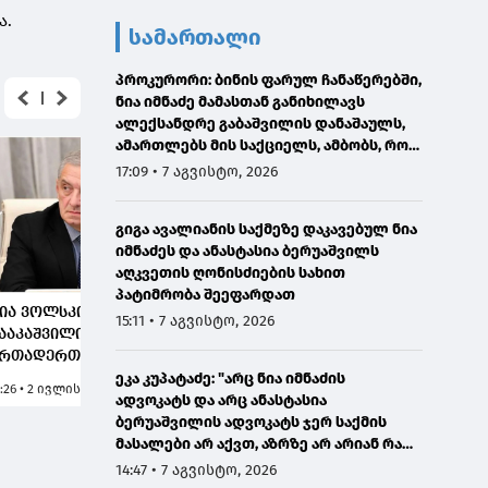
ა.
სამართალი
პროკურორი: ბინის ფარულ ჩანაწერებში,
ნია იმნაძე მამასთან განიხილავს
ალექსანდრე გაბაშვილის დანაშაულს,
ამართლებს მის საქციელს, ამბობს, რომ
სხვანაირად ვერ მოიქცეოდა
17:09 • 7 აგვისტო, 2026
გიგა ავალიანის საქმეზე დაკავებულ ნია
იმნაძეს და ანასტასია ბერუაშვილს
აღკვეთის ღონისძიების სახით
პატიმრობა შეეფარდათ
ია ვოლსკი:
გია ვოლსკი: ნიკა
გია ვო
15:11 • 7 აგვისტო, 2026
ააკაშვილის
გილაური მეტ-
პროპა
რთადერთი ხედვაა,
ნაკლებად
განიხ
ეკა კუპატაძე: "არც ნია იმნაძის
ვეყანამ როგორმე ის
გამოიყურება, როგორც
სტრატ
1:26 • 2 ივლისი, 2026
11:56 • 2 ივლისი, 2026
12:52 • 6
ადვოკატს და არც ანასტასია
ეცხლი და ცრემლი
პროფესიონალი და
რათა
ბერუაშვილის ადვოკატს ჯერ საქმის
აიაროს, რაშიც დღეს
უნდათ, დესტრუქციული
დესტა
მასალები არ აქვთ, აზრზე არ არიან რა
კრაინაა, რომ შემდეგ
მოძრაობის ლიდერად
ახალი
წერია მასალებში"
ერფლიდან აღდგეს
წარმოაჩინონ
შეიქმნ
14:47 • 7 აგვისტო, 2026
ა „ნათელ მომავალში“
ეკლეს