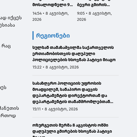
მოსალოდნელი 9-
ბევრი გმირის
ომში 
11 აგვისტოს
სახელი და
გმირებ
14:54 • 8 აგვისტო,
9:05 • 8 აგვისტო,
7:53 • 
საქართველოში
დაგვაკისრა
მათი 
ად იქცეს
2026
2026
2026
პასუხისმგებლობა,
არის ს
ესიასა
რომ ერთი ნაბიჯით
ჩვენ გ
რეგიონები
არ დავიხიოთ უკან
ვალი ა
ჩვენი ქვეყნის
წინაშე,
ა რაც
სულხან თამაზაშვილმა საქართველოს
ინტერესებზე
ყველა
ერთიანობისთვის დაღუპული
ზრუნვისას და
გავაკ
პოლიციელების ხსოვნას პატივი მიაგო
მშვიდობით
მშვიდო
შევძლოთ
საქარ
15:22 • 8 აგვისტო, 2026
საქართველოს
ტერიტ
გაერთიანება
მთლია
სასაზღვრო პოლიციის უფროსის
აღსად
რეს
მოადგილემ, სანაპირო დაცვის
დეპარტამენტის დირექტორთან და
დეპარტამენტის თანამშრომლებთან
ერთად სანაპირო დაცვის ფოთის ბაზაზე
მანეთის
15:11 • 8 აგვისტო, 2026
2008 წლის აგვისტოს ომში დაღუპული
აერთოდ
მეზღვაურების ხსოვნას პატივი მიაგო
ოზურგეთის მერმა 8 აგვისტოს ომში
დაღუპული გმირების ხსოვნას პატივი