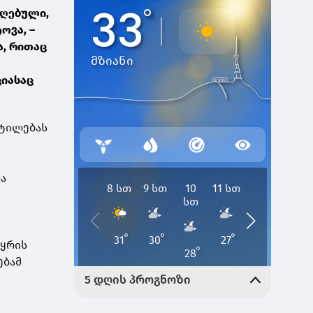
იღებული,
ოვა, –
ა, რითაც
ციასაც
ეტილებას
და
სყრის
ებამ