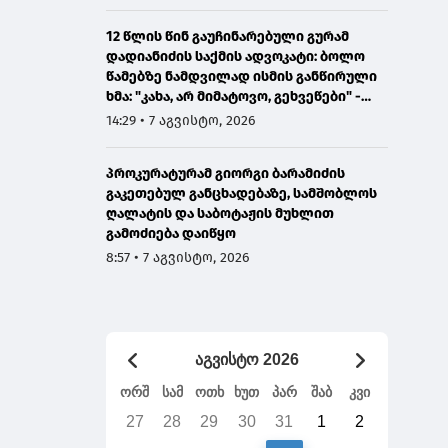
12 წლის წინ გაუჩინარებული გურამ
დადიანიძის საქმის ადვოკატი: ბოლო
წამებზე ნამდვილად ისმის განწირული
ხმა: "კახა, არ მიმატოვო, გეხვეწები" -
ვიდეოს დადებას ვაპირებდით
14:29 • 7 აგვისტო, 2026
ორშაბათისთვის, რადგან "გაჟონა",
ამიტომ დღეს მომიწია
პროკურატურამ გიორგი ბარამიძის
გაკეთებულ განცხადებაზე, სამშობლოს
ღალატის და საბოტაჟის მუხლით
გამოძიება დაიწყო
8:57 • 7 აგვისტო, 2026
აგვისტო 2026
ორშ
სამ
ოთხ
ხუთ
პარ
შაბ
კვი
27
28
29
30
31
1
2