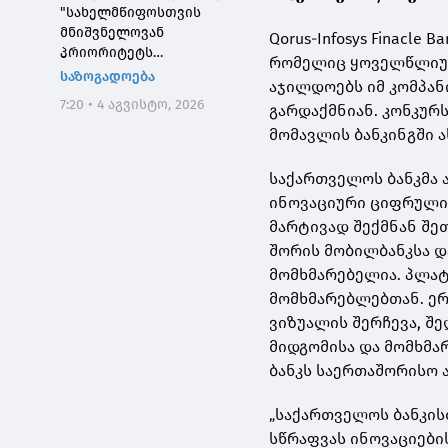
"სახელმწიფოსთვის
მნიშვნელოვან
Qorus-Infosys Finacle
პრიორიტეტს
რომელიც ყოველწლიურ
საქართველოს ტყეების,
საზოგადოება
აჯილდოებს იმ კომპან
განსაკუთრებით კი
7:20 • 4 აგვისტო, 2026
გარდაქმნიან. კონკურ
დეგრადირებული
ტყეების აღდგენა
მომავლის ბანკინგში 
წარმოადგენს"
საქართველოს ბანკმა 
ინოვაციური ციფრული
მარტივად შექმნან შეთ
შორის მობილბანკსა და
მომხმარებელია. პლატ
მომხმარებლებთან. ერ
ვიზუალის შერჩევა, შე
მიდგომისა და მომხმ
ბანკს საერთაშორისო 
„საქართველოს ბანკისთ
სწრაფვას ინოვაციები