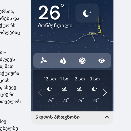
ურსია,
ნებს და
ექტორს
რომლებიც
თ –
აძლევს
ი, მათ
 აქტიური
ციას
, ასევე
აციური
ართველოს
მივ
რებელზე