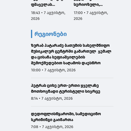
ფშაველას
სერიოზული,
პროექ
გამზირების
ოფიციალური
იწყება
18:43 • 7 აგვისტო,
17:00 • 7 აგვისტო,
16:38 •
კვეთიდან ჟვანიას
განცხადება ჩემგან
2026
2026
2026
მოედნის
ამ 10 თვის
მიმართულებით
მანძილზე, ამიტომ
რეგიონები
მოძრაობა
კიდევ ერთხელ
დროებით
გთხოვთ,
შეიზღუდება
ზურაბ პატარაძე ბათუმის სახელმწიფო
დამეხმარეთ
მუსიკალურ ცენტრში გამართულ ჯემალ
გაზიარებაში"
და ცისანა სეფიაშვილების
შემოქმედებით საღამოს დაესწრო
10:00 • 7 აგვისტო, 2026
პეტრას ციხე ერთ-ერთი ყველაზე
მოთხოვნადი ტურისტული სივრცე
8:14 • 7 აგვისტო, 2026
დედოფლისწყაროში, სამედიცინო
სკრინინგი გაიმართა
7:08 • 7 აგვისტო, 2026